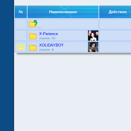
№
Наименование
Действия
...
X-Perience
(треков: 32)
XOLIDAYBOY
(треков: 3)