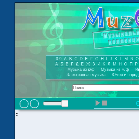
0-9
A
B
C
D
E
F
G
H
I
J
K
L
M
N
O
А
Б
В
Г
Д
Е
Ж
З
И
К
Л
М
Н
О
П
Р
Музыка из к/ф
Музыка из м/ф
И
Электронная музыка
Юмор и парод
::