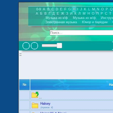
0-9
A
B
C
D
E
F
G
H
I
J
K
L
M
N
O
P
Q
А
Б
В
Г
Д
Е
Ж
З
И
К
Л
М
Н
О
П
Р
С
Т
Музыка из к/ф
Музыка из м/ф
Инстру
Электронная музыка
Юмор и пародии
::
№
Н
...
Halsey
(треков: 4)