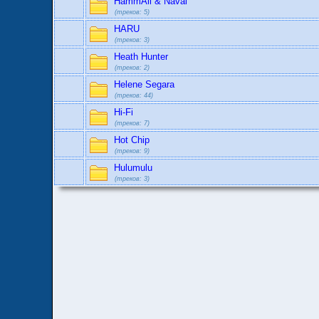
HammAli & Navai
(треков: 5)
HARU
(треков: 3)
Heath Hunter
(треков: 2)
Helene Segara
(треков: 44)
Hi-Fi
(треков: 7)
Hot Chip
(треков: 9)
Hulumulu
(треков: 3)