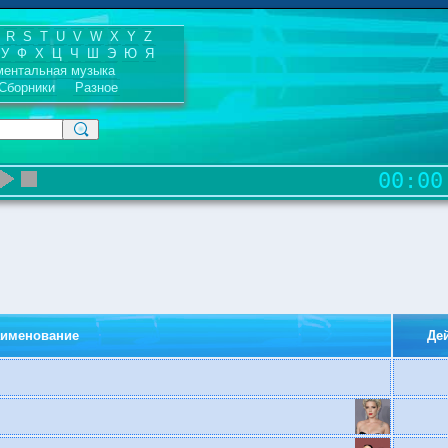
R
S
T
U
V
W
X
Y
Z
У
Ф
Х
Ц
Ч
Ш
Э
Ю
Я
ментальная музыка
Сборники
Разное
00:00
аименование
Де