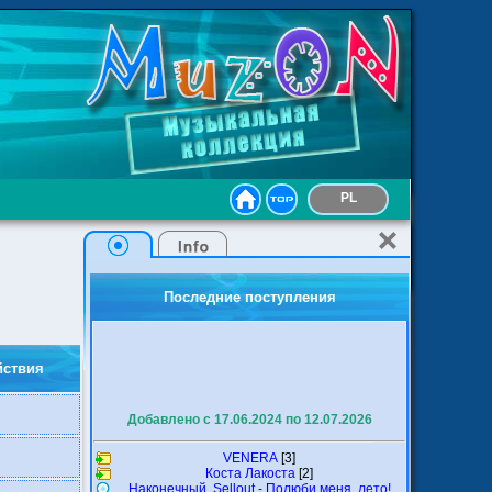
PL
Последние поступления
йствия
Добавлено с 17.06.2024 по 12.07.2026
VENERA
[3]
Коста Лакоста
[2]
Наконечный, Sellout - Полюби меня, лето!
Инфинити
[2]