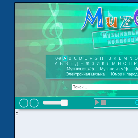
0-9
A
B
C
D
E
F
G
H
I
J
K
L
M
N
O
А
Б
В
Г
Д
Е
Ж
З
И
К
Л
М
Н
О
П
Р
Музыка из к/ф
Музыка из м/ф
И
Электронная музыка
Юмор и парод
::