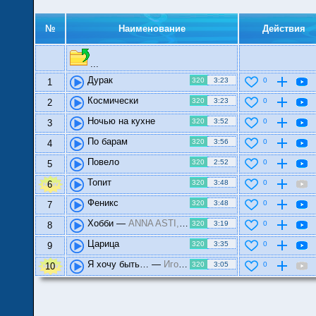
№
Наименование
Действия
...
Дурак
320
3:23
0
1
Космически
320
3:23
0
2
Ночью на кухне
320
3:52
0
3
По барам
320
3:56
0
4
Повело
320
2:52
0
5
Топит
320
3:48
0
6
Феникс
320
3:48
0
7
Хобби —
ANNA ASTI, Филипп Киркоров
320
3:19
0
8
Царица
320
3:35
0
9
Я хочу быть… —
Игорь Крутой, ANNA ASTI
320
3:05
0
10