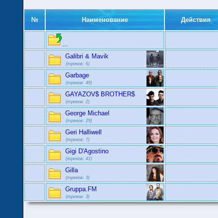
№
Наименование
Действия
...
Galibri & Mavik
(треков: 6)
Garbage
(треков: 49)
GAYAZOV$ BROTHER$
(треков: 2)
George Michael
(треков: 29)
Geri Halliwell
(треков: 7)
Gigi D'Agostino
(треков: 41)
Gilla
(треков: 3)
Gruppa.FM
(треков: 3)