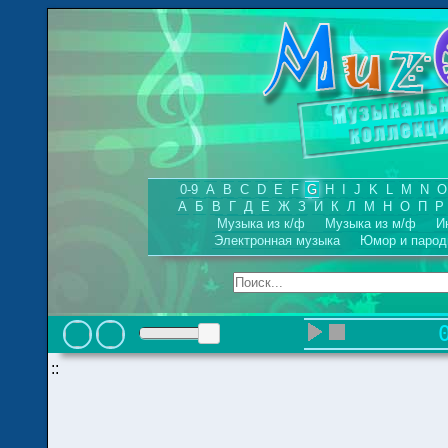
0-9
A
B
C
D
E
F
G
H
I
J
K
L
M
N
O
А
Б
В
Г
Д
Е
Ж
З
И
К
Л
М
Н
О
П
Р
Музыка из к/ф
Музыка из м/ф
И
Электронная музыка
Юмор и парод
::