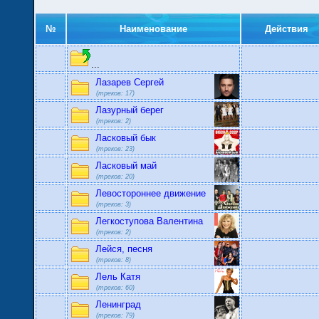
№
Наименование
Действия
...
Лазарев Сергей
(треков: 17)
Лазурный берег
(треков: 2)
Ласковый бык
(треков: 23)
Ласковый май
(треков: 20)
Левостороннее движение
(треков: 3)
Легкоступова Валентина
(треков: 2)
Лейся, песня
(треков: 8)
Лель Катя
(треков: 60)
Ленинград
(треков: 79)