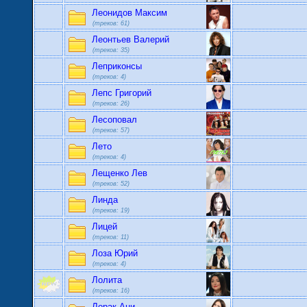
Noize
Леонидов Максим
(треков: 61)
Леонтьев Валерий
(треков: 35)
Леприконсы
(треков: 4)
Лепс Григорий
(треков: 26)
Лесоповал
(треков: 57)
Лето
(треков: 4)
Лещенко Лев
(треков: 52)
Линда
(треков: 19)
Лицей
(треков: 11)
Лоза Юрий
(треков: 4)
Лолита
(треков: 16)
Лорак Ани