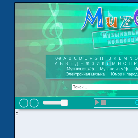
0-9
A
B
C
D
E
F
G
H
I
J
K
L
M
N
O
А
Б
В
Г
Д
Е
Ж
З
И
К
Л
М
Н
О
П
Р
Музыка из к/ф
Музыка из м/ф
И
Электронная музыка
Юмор и парод
::