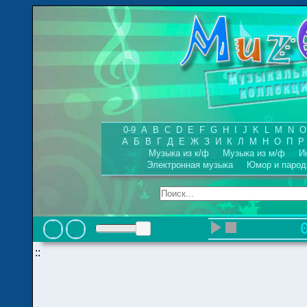
0-9
A
B
C
D
E
F
G
H
I
J
K
L
M
N
O
А
Б
В
Г
Д
Е
Ж
З
И
К
Л
М
Н
О
П
Р
Музыка из к/ф
Музыка из м/ф
И
Электронная музыка
Юмор и парод
::