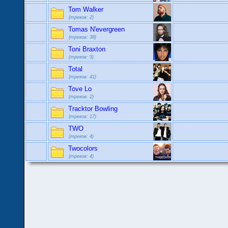
Tom Walker
(треков: 2)
Tomas N'evergreen
(треков: 38)
Toni Braxton
(треков: 5)
Total
(треков: 41)
Tove Lo
(треков: 2)
Tracktor Bowling
(треков: 17)
TWO
(треков: 4)
Twocolors
(треков: 4)