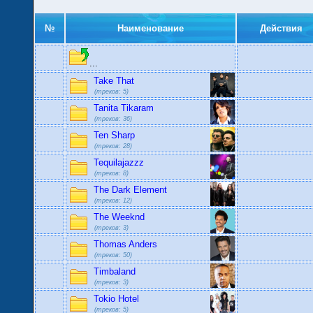
№
Наименование
Действия
...
Take That
(треков: 5)
Tanita Tikaram
(треков: 36)
Ten Sharp
(треков: 28)
Tequilajazzz
(треков: 8)
The Dark Element
(треков: 12)
The Weeknd
(треков: 3)
Thomas Anders
(треков: 50)
Timbaland
(треков: 3)
Tokio Hotel
(треков: 5)