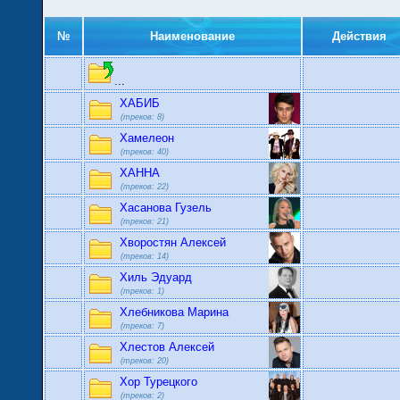
№
Наименование
Действия
...
ХАБИБ
(треков: 8)
Хамелеон
(треков: 40)
ХАННА
(треков: 22)
Хасанова Гузель
(треков: 21)
Хворостян Алексей
(треков: 14)
Хиль Эдуард
(треков: 1)
Хлебникова Марина
(треков: 7)
Хлестов Алексей
(треков: 20)
Хор Турецкого
(треков: 2)