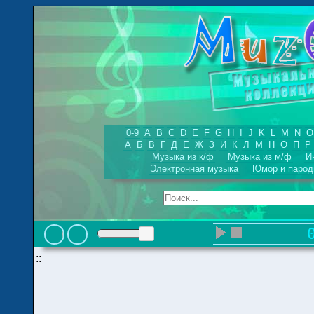
0-9
A
B
C
D
E
F
G
H
I
J
K
L
M
N
O
А
Б
В
Г
Д
Е
Ж
З
И
К
Л
М
Н
О
П
Р
Музыка из к/ф
Музыка из м/ф
И
Электронная музыка
Юмор и парод
::