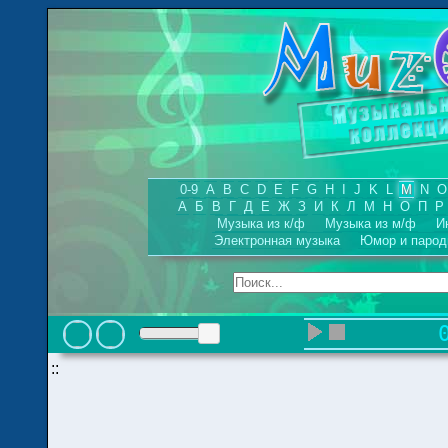
0-9
A
B
C
D
E
F
G
H
I
J
K
L
M
N
O
А
Б
В
Г
Д
Е
Ж
З
И
К
Л
М
Н
О
П
Р
Музыка из к/ф
Музыка из м/ф
И
Электронная музыка
Юмор и парод
::