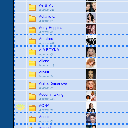
Artik
Me & My
(треков: 21)
Melanie C
(треков: 5)
Merry Poppins
(треков: 4)
Metallica
(треков: 54)
MIA BOYKA
(треков: 4)
Milena
(треков: 14)
Minelli
(треков: 4)
Misha Romanova
(треков: 5)
Modern Talking
(треков: 117)
MONA
(треков: 9)
Monoir
(треков: 2)
Morandi