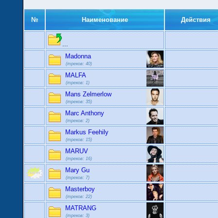
№
Наименование
Действия
...
Madonna
(треков: 40)
MALFA
(треков: 1)
Mans Zelmerlow
(треков: 35)
Marc Anthony
(треков: 2)
Markus Feehily
(треков: 15)
MARUV
(треков: 16)
Mary Gu
(треков: 7)
Masterboy
(треков: 22)
MATRANG
(треков: 3)