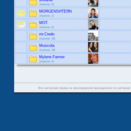
(треков: 6)
MORGENSHTERN
(треков: 2)
MOT
(треков: 6)
mr.Credo
(треков: 28)
Musicola
(треков: 39)
Mylene Farmer
(треков: 6)
Все авторские права на произведения принадлежат их авторам