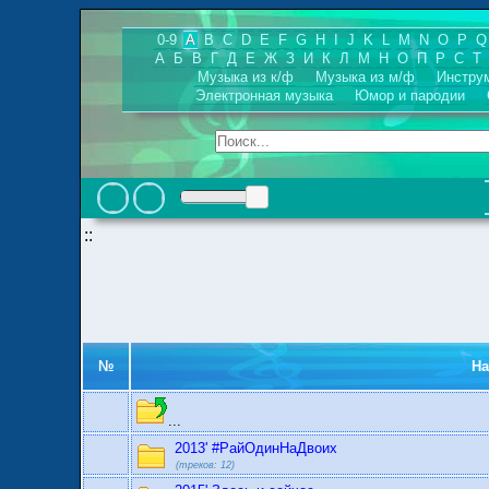
0-9
A
B
C
D
E
F
G
H
I
J
K
L
M
N
O
P
Q
А
Б
В
Г
Д
Е
Ж
З
И
К
Л
М
Н
О
П
Р
С
Т
Музыка из к/ф
Музыка из м/ф
Инстру
Электронная музыка
Юмор и пародии
::
№
Н
...
2013' #РайОдинНаДвоих
(треков: 12)