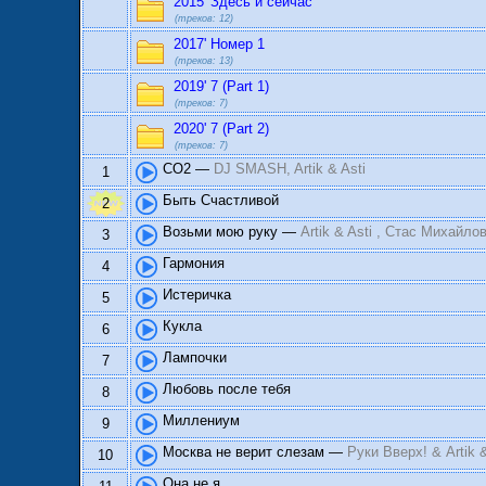
2015' Здесь и сейчас
(треков: 12)
2017' Номер 1
(треков: 13)
2019' 7 (Part 1)
(треков: 7)
2020' 7 (Part 2)
(треков: 7)
CO2 —
DJ SMASH, Artik & Asti
1
Быть Счастливой
2
Возьми мою руку —
Artik & Asti , Стас Михайло
3
Гармония
4
Истеричка
5
Кукла
6
Лампочки
7
Любовь после тебя
8
Миллениум
9
Москва не верит слезам —
Руки Вверх! & Artik &
10
Она не я