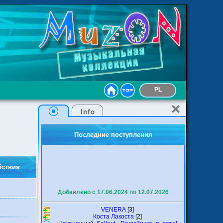
PL
Последние поступления
йствия
Добавлено с 17.06.2024 по 12.07.2026
VENERA
[3]
Коста Лакоста
[2]
Наконечный, Sellout - Полюби меня, лето!