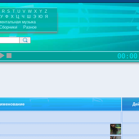
R
S
T
U
V
W
X
Y
Z
У
Ф
Х
Ц
Ч
Ш
Э
Ю
Я
ментальная музыка
Сборники
Разное
00:00
аименование
Де