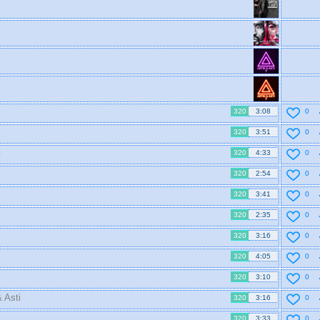
320
3:08
0
320
3:51
0
в
320
4:33
0
320
2:54
0
320
3:41
0
320
2:35
0
320
3:16
0
320
4:05
0
320
3:10
0
 Asti
320
3:16
0
320
3:33
0