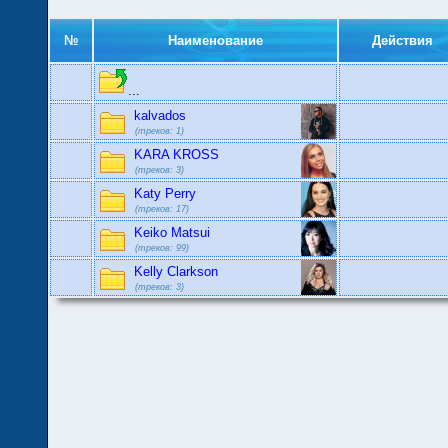
№
Наименование
Действия
...
kalvados
(треков: 1)
KARA KROSS
(треков: 3)
Katy Perry
(треков: 17)
Keiko Matsui
(треков: 99)
Kelly Clarkson
(треков: 3)