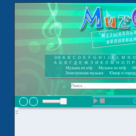
0-9
A
B
C
D
E
F
G
H
I
J
K
L
M
N
O
А
Б
В
Г
Д
Е
Ж
З
И
К
Л
М
Н
О
П
Р
Музыка из к/ф
Музыка из м/ф
И
Электронная музыка
Юмор и парод
::